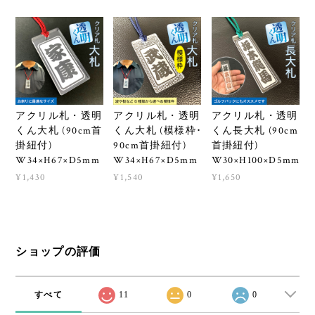
アクリル札・透明
アクリル札・透明
アクリル札・透明
くん大札 (90cm首
くん大札 (模様枠･
くん長大札 (90cm
掛紐付)
90cm首掛紐付)
首掛紐付)
W34×H67×D5mm
W34×H67×D5mm
W30×H100×D5mm
¥1,430
¥1,540
¥1,650
ショップの評価
すべて
11
0
0